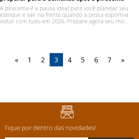
A piracema é a pausa ideal para você planejar seu
estoque e sair na frente quando a pesca esportiva
voltar com tudo em 2026. Prepare agora seu mix
inteligente com os produtos de maior giro e aproveite
a retomada com vantagem competitiva e
«
1
2
3
4
5
6
7
»
Fique por dentro das novidades!