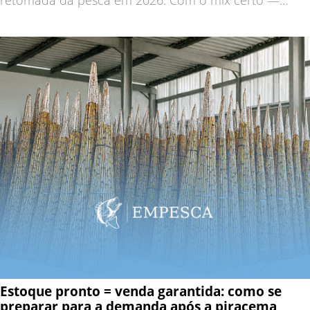
retomada da pesca em 2026. Com o mix certo —
varas de bambu, fibra, molinetes e kits completos —
você entra no próximo ano preparado p
Estoque pronto = venda garantida: como se
preparar para a demanda após a piracema